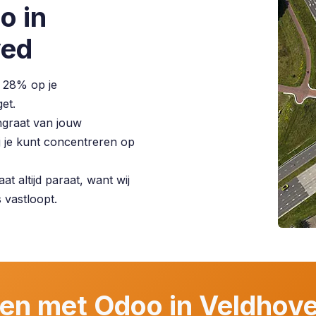
o in
ved
 28% op je
et.
graat van jouw
jij je kunt concentreren op
t altijd paraat, want wij
s vastloopt.
pen met Odoo in Veldhov