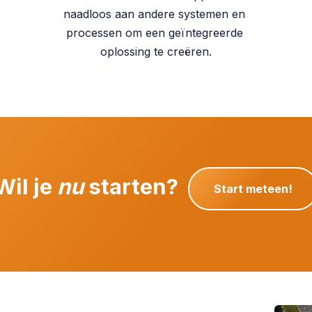
naadloos aan andere systemen en
processen om een geïntegreerde
oplossing te creëren.
Wil je
nu
starten?
Start meteen!