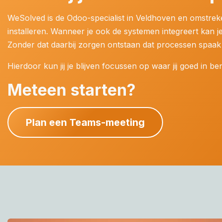
WeSolved is de Odoo-specialist in Veldhoven en omstrek
installeren. Wanneer je ook de systemen integreert kan je
Zonder dat daarbij zorgen ontstaan dat processen spaak
Hierdoor kun jij je blijven focussen op waar jij goed in b
Meteen starten?
Plan een Teams-meeting