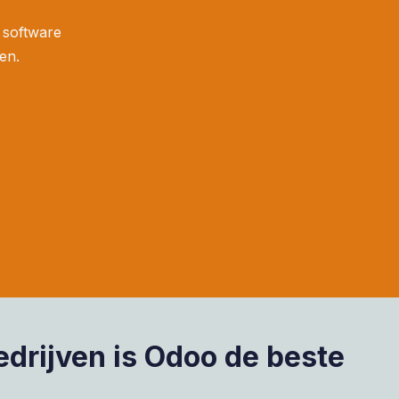
e software
gen.
edrijven is Odoo de beste