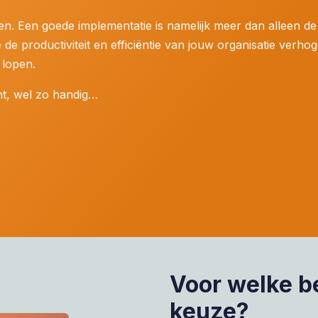
en. Een goede implementatie is namelijk meer dan alleen d
 de productiviteit en efficiëntie van jouw organisatie verho
 lopen.
ent, wel zo handig…
Voor welke b
keuze?