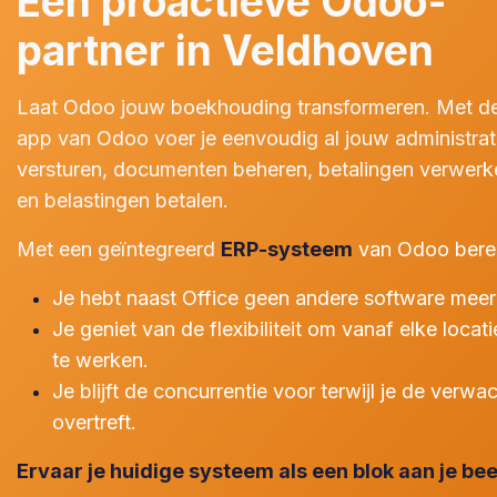
Een proactieve Odoo-
partner in Veldhoven
Laat Odoo jouw boekhouding transformeren. Met de 
app van Odoo voer je eenvoudig al jouw administrati
versturen, documenten beheren, betalingen verwerke
en belastingen betalen.
Met een geïntegreerd
ERP-systeem
van Odoo berei
Je hebt naast Office geen andere software meer
Je geniet van de flexibiliteit om vanaf elke locati
te werken.
Je blijft de concurrentie voor terwijl je de verw
overtreft.
Ervaar je huidige systeem als een blok aan je be