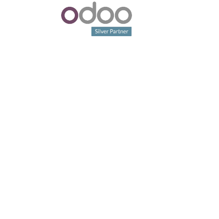
Geïnteresseerd? Laten we
vrijblijvend kennismaken.
Sinds 2018 helpen wij bedrijven met op maat
gemaakte software om jouw bedrijfsprocessen
efficiënter te maken en te automatiseren. Hierdoor
kun jij je focussen op waar jij goed in bent.