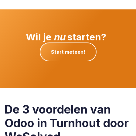
Wil je
nu
starten?
Start meteen!
De 3 voordelen van
Odoo in Turnhout door