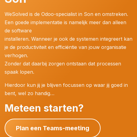
WeSolved is de Odoo-specialist in Son en omstreken.
Een goede implementatie is namelijk meer dan alleen
de software
installeren. Wanneer je ook de systemen integreert kan
je de productiviteit en efficiëntie van jouw organisatie
verhogen.
Zonder dat daarbij zorgen ontstaan dat processen
spaak lopen.
Hierdoor kun jij je blijven focussen op waar jij goed in
bent, wel zo handig…
Meteen starten?
Plan een Teams-meeting