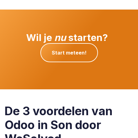
Wil je
nu
starten?
Start meteen!
De 3 voordelen van
Odoo in Son door