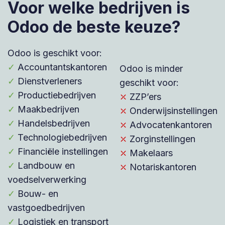
Voor welke bedrijven is
Odoo de beste keuze?
Odoo is geschikt voor:
✓
Accountantskantoren
Odoo is minder
✓
Dienstverleners
geschikt voor:
✓
Productiebedrijven
⤫
ZZP’ers
✓
Maakbedrijven
⤫
Onderwijsinstellingen
✓
Handelsbedrijven
⤫
Advocatenkantoren
✓
Technologiebedrijven
⤫
Zorginstellingen
✓
Financiële instellingen
⤫
Makelaars
✓
Landbouw en
⤫
Notariskantoren
voedselverwerking
✓
Bouw- en
vastgoedbedrijven
✓
Logistiek en transport