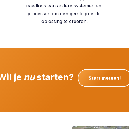
naadloos aan andere systemen en
processen om een geïntegreerde
oplossing te creëren.
Wil je
nu
starten?
Start meteen!