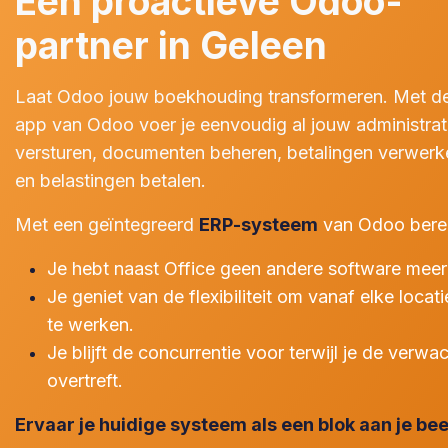
Een proactieve Odoo-
partner in Geleen
Laat Odoo jouw boekhouding transformeren. Met de 
app van Odoo voer je eenvoudig al jouw administrati
versturen, documenten beheren, betalingen verwerke
en belastingen betalen.
Met een geïntegreerd
ERP-systeem
van Odoo berei
Je hebt naast Office geen andere software meer
Je geniet van de flexibiliteit om vanaf elke locati
te werken.
Je blijft de concurrentie voor terwijl je de verw
overtreft.
Ervaar je huidige systeem als een blok aan je be