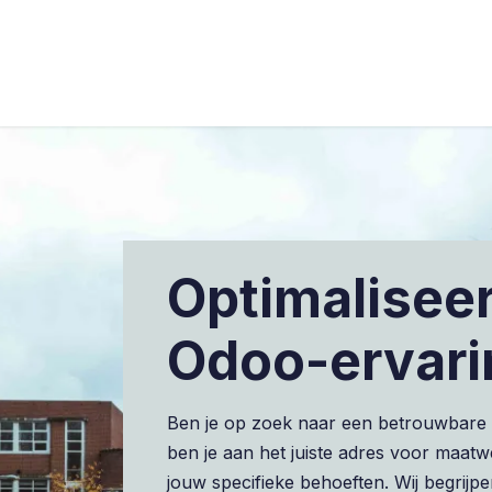
s
Industries
Approach
Blog
Cases
Optimalisee
Odoo-ervari
Ben je op zoek naar een betrouwbare O
ben je aan het juiste adres voor maat
jouw specifieke behoeften. Wij begrij