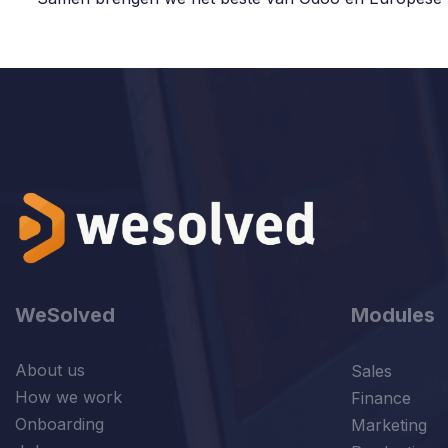
WeSolved
Modules
About us
Sales
How we work
Finance
Onboarding
Marketing