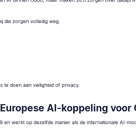
n van AI binnen Odoo, maar maken zich zorgen over datapr
 die zorgen volledig weg.
s te doen aan veiligheid of privacy.
 Europese AI-koppeling voor
 en werkt op dezelfde manier als de internationale AI-mode