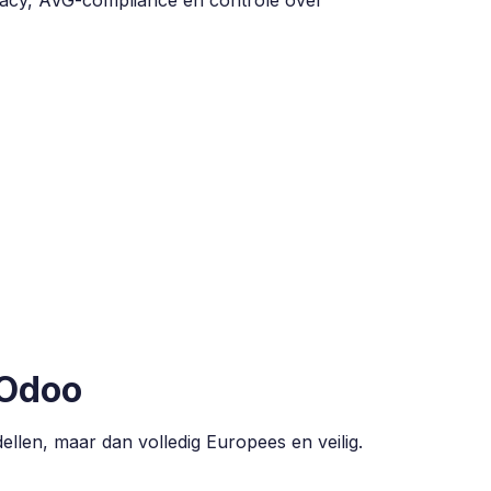
ivacy, AVG-compliance en controle over
 Odoo
llen, maar dan volledig Europees en veilig.