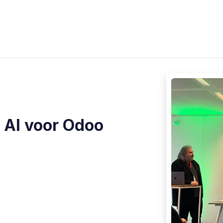
s
Industries
Approach
Blog
Cases
 AI voor Odoo