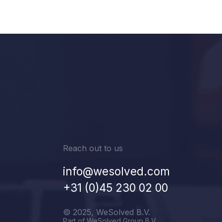
Reach out to us
info@wesolved.com
+31 (0)45 230 02 00
© 2025, WeSolved B.V.
Part of WeSolved Group B.V.