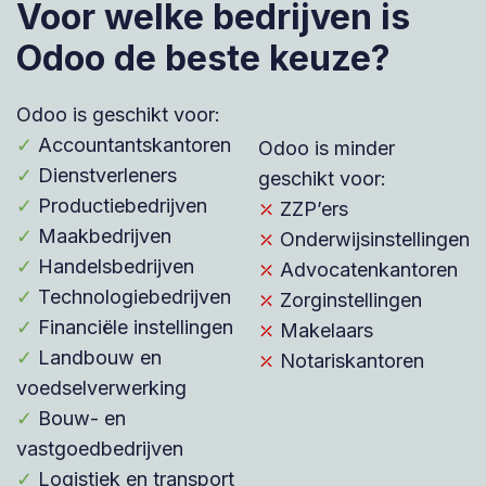
Voor welke bedrijven is
Odoo de beste keuze?
Odoo is geschikt voor:
✓
Accountantskantoren
Odoo is minder
✓
Dienstverleners
geschikt voor:
✓
Productiebedrijven
⤫
ZZP’ers
✓
Maakbedrijven
⤫
Onderwijsinstellingen
✓
Handelsbedrijven
⤫
Advocatenkantoren
✓
Technologiebedrijven
⤫
Zorginstellingen
✓
Financiële instellingen
⤫
Makelaars
✓
Landbouw en
⤫
Notariskantoren
voedselverwerking
✓
Bouw- en
vastgoedbedrijven
✓
Logistiek en transport