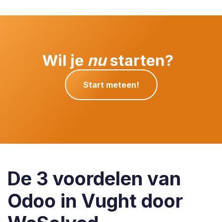
Wil je
nu
starten?
Start meteen!
De 3 voordelen van
Odoo in Vught door