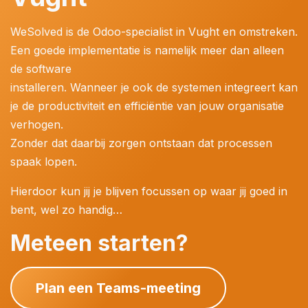
WeSolved is de Odoo-specialist in Vught en omstreken.
Een goede implementatie is namelijk meer dan alleen
de software
installeren. Wanneer je ook de systemen integreert kan
je de productiviteit en efficiëntie van jouw organisatie
verhogen.
Zonder dat daarbij zorgen ontstaan dat processen
spaak lopen.
Hierdoor kun jij je blijven focussen op waar jij goed in
bent, wel zo handig…
Meteen starten?
Plan een Teams-meeting